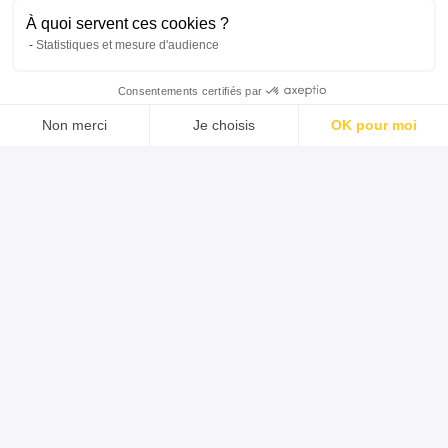
À quoi servent ces cookies ?
Statistiques et mesure d'audience
Consentements certifiés par
Non merci
Je choisis
OK pour moi
Axeptio consent
Plateforme de Gestion du Consentement : Personnalisez vos Option
Notre plateforme vous permet d'adapter et de gérer vos paramètres de